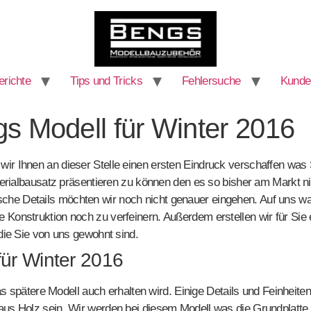
richte
Tips und Tricks
Fehlersuche
Kunde
gs Modell für Winter 2016
ir Ihnen an dieser Stelle einen ersten Eindruck verschaffen was 
rialbausatz präsentieren zu können den es so bisher am Markt n
e Details möchten wir noch nicht genauer eingehen. Auf uns wart
Konstruktion noch zu verfeinern. Außerdem erstellen wir für Sie 
 die Sie von uns gewohnt sind.
ür Winter 2016
 das spätere Modell auch erhalten wird. Einige Details und Feinheit
 aus Holz sein. Wir werden bei diesem Modell was die Grundplat