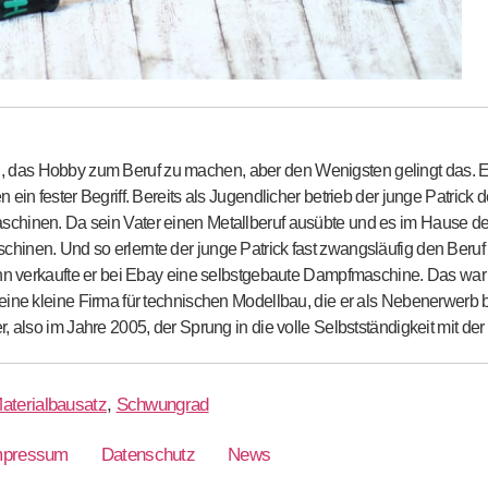
s Hobby zum Beruf zu machen, aber den Wenigsten gelingt das. Einer,
 ein fester Begriff. Bereits als Jugendlicher betrieb der junge Patric
chinen. Da sein Vater einen Metallberuf ausübte und es im Hause d
inen. Und so erlernte der junge Patrick fast zwangsläufig den Beruf
nn verkaufte er bei Ebay eine selbstgebaute Dampfmaschine. Das war d
ne kleine Firma für technischen Modellbau, die er als Nebenerwerb betr
, also im Jahre 2005, der Sprung in die volle Selbstständigkeit mit d
aterialbausatz
,
Schwungrad
mpressum
Datenschutz
News