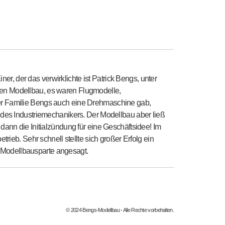
 der das verwirklichte ist Patrick Bengs, unter
k den Modellbau, es waren Flugmodelle,
er Familie Bengs auch eine Drehmaschine gab,
 des Industriemechanikers. Der Modellbau aber ließ
ann die Initialzündung für eine Geschäftsidee! Im
ieb. Sehr schnell stellte sich großer Erfolg ein
er Modellbausparte angesagt.
© 2024 Bengs-Modellbau - Alle Rechte vorbehalten.