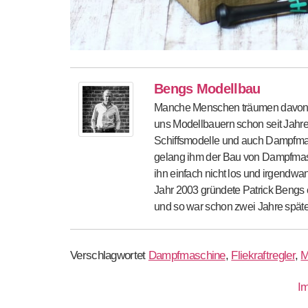
Bengs Modellbau
Manche Menschen träumen davon, da
uns Modellbauern schon seit Jahren
Schiffsmodelle und auch Dampfmas
gelang ihm der Bau von Dampfmasch
ihn einfach nicht los und irgendwa
Jahr 2003 gründete Patrick Bengs ei
und so war schon zwei Jahre später
Verschlagwortet
Dampfmaschine
,
Fliekraftregler
,
M
I