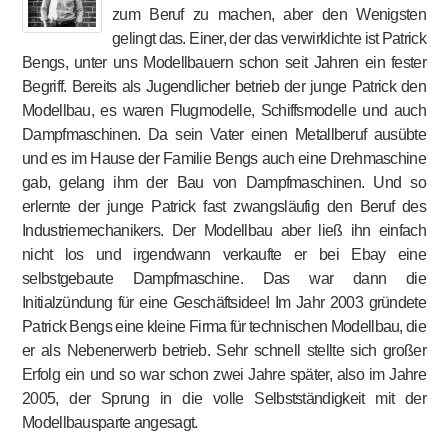
zum Beruf zu machen, aber den Wenigsten
gelingt das. Einer, der das verwirklichte ist Patrick
Bengs, unter uns Modellbauern schon seit Jahren ein fester
Begriff. Bereits als Jugendlicher betrieb der junge Patrick den
Modellbau, es waren Flugmodelle, Schiffsmodelle und auch
Dampfmaschinen. Da sein Vater einen Metallberuf ausübte
und es im Hause der Familie Bengs auch eine Drehmaschine
gab, gelang ihm der Bau von Dampfmaschinen. Und so
erlernte der junge Patrick fast zwangsläufig den Beruf des
Industriemechanikers. Der Modellbau aber ließ ihn einfach
nicht los und irgendwann verkaufte er bei Ebay eine
selbstgebaute Dampfmaschine. Das war dann die
Initialzündung für eine Geschäftsidee! Im Jahr 2003 gründete
Patrick Bengs eine kleine Firma für technischen Modellbau, die
er als Nebenerwerb betrieb. Sehr schnell stellte sich großer
Erfolg ein und so war schon zwei Jahre später, also im Jahre
2005, der Sprung in die volle Selbstständigkeit mit der
Modellbausparte angesagt.