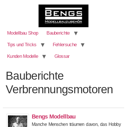
Modellbau Shop
Bauberichte
Tips und Tricks
Fehlersuche
Kunden Modelle
Glossar
Pulverbeschichten mit dem Bengs Pulverbeschichtungsgerät
Baubericht stehende Dampfmaschine Leni mit Umsteuerung
Außenlampe pulverbeschichten Power Coat 4 PRO Pulverpistole
Teile entgraten mit der Osborn Schleifensbürste / Tellerbürste
Baubericht Dampfpflug Lokomobil mit Dampfmaschine “Danni”
Bauberichte
Verbrennungsmotoren
Bengs Modellbau
Manche Menschen träumen davon, das Hobby