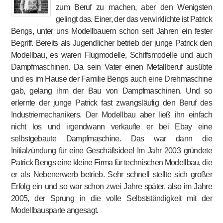
zum Beruf zu machen, aber den Wenigsten
gelingt das. Einer, der das verwirklichte ist Patrick
Bengs, unter uns Modellbauern schon seit Jahren ein fester
Begriff. Bereits als Jugendlicher betrieb der junge Patrick den
Modellbau, es waren Flugmodelle, Schiffsmodelle und auch
Dampfmaschinen. Da sein Vater einen Metallberuf ausübte
und es im Hause der Familie Bengs auch eine Drehmaschine
gab, gelang ihm der Bau von Dampfmaschinen. Und so
erlernte der junge Patrick fast zwangsläufig den Beruf des
Industriemechanikers. Der Modellbau aber ließ ihn einfach
nicht los und irgendwann verkaufte er bei Ebay eine
selbstgebaute Dampfmaschine. Das war dann die
Initialzündung für eine Geschäftsidee! Im Jahr 2003 gründete
Patrick Bengs eine kleine Firma für technischen Modellbau, die
er als Nebenerwerb betrieb. Sehr schnell stellte sich großer
Erfolg ein und so war schon zwei Jahre später, also im Jahre
2005, der Sprung in die volle Selbstständigkeit mit der
Modellbausparte angesagt.