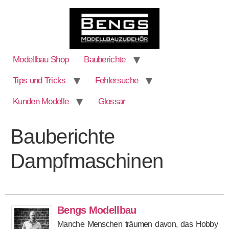
Modellbau Shop
Bauberichte
Tips und Tricks
Fehlersuche
Kunden Modelle
Glossar
Pulverbeschichten mit dem Bengs Pulverbeschichtungsgerät
Baubericht stehende Dampfmaschine Leni mit Umsteuerung
Außenlampe pulverbeschichten Power Coat 4 PRO Pulverpistole
Teile entgraten mit der Osborn Schleifensbürste / Tellerbürste
Baubericht Dampfpflug Lokomobil mit Dampfmaschine “Danni”
Bauberichte
Dampfmaschinen
Bengs Modellbau
Manche Menschen träumen davon, das Hobby