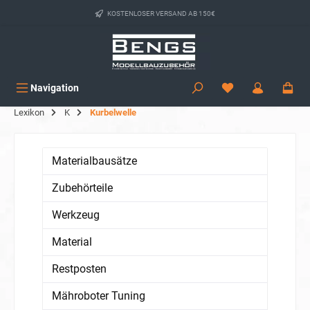
alt springen
KOSTENLOSER VERSAND AB 150€
Navigation
Lexikon
K
Kurbelwelle
Materialbausätze
Zubehörteile
Werkzeug
Material
Restposten
Mähroboter Tuning