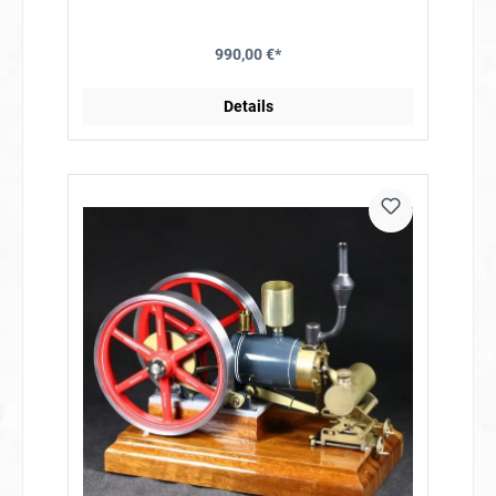
gegossenen Motorblock, sondern verfügt noch über
einzelne Zylinder. Diese Bauweise ist optisch sehr
ansprechend und macht es möglich den Motor als
990,00 €*
Materialbausatz anzubieten. Drehzahlregelung über
Fliehkraftregler Vergaser mit einstellbarer Drosselklappe
Kühlkreislauf mit Kühlwasserpumpe Kühler mit Ventilator
Mit dem Materialbausatz 4-Zylinder Reihenmotor
Details
"Marc" können Sie sich einen voll funktionsfähigen
Verbrennungsmotor selber bauen. Im Materialbausatz sind
alle benötigten Teile inklusive der Zündung enthalten. Der
Motor verfügt über eine funktionierende Drehzahlregelung,
durch einen Fliehkraftregler. Eine Kühlwasserpumpe pumpt
Wasser durch einen Kühler, dort wird das Kühlwasser mit
dem Ventilator heruntergekühlt und fließt anschließend in
den Zylindermantel zurück. Der Motor ist mit Glühkerzen
ausgestattet. Die Glühkerzen werden mit
vier Akkus betrieben. Alle Komponenten zur Herstellung der
Zündung liegen bei (Batterien werden nicht
mitgeliefert).Maße des Modellbau Verbrennungsmotor
'Marc': Höhe mit Holzsockel: 310mm Länge: 450mm Breite:
180mm Duchmesser Kolben: 23mm Schwungrad D.:
1x140mm 1x80mm Drehzahl: 200- 1000 UpM Gewicht: 9,1kg
Der Motor steht auf zwei Kufen aus Eichenholz. Der
Motorblock wird aus Frästeilen zusammengeschraubt. Die
Sockelplatte für die Zylinder besteht aus Stahl, die
Lagerböcke, die die Kurbelwelle aufnehmen, bestehen aus
Aluminium. Anschließend wird diese Einheit mit fertig
gelaserten und gekanteten Blechen versehen. Die
Zylinderhülsen bestehen aus Messing, der
Innendurchmesser muss nicht mehr bearbeitet werden.
Zylinderkopf und Zylinder liegen als Materialabschnitt bei
und müssen auf der Drehbank bearbeitet werden. Die