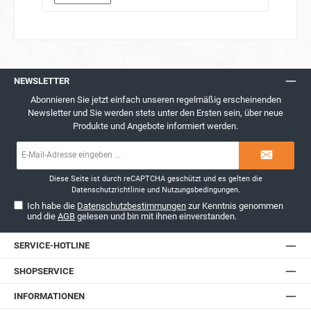
NEWSLETTER
Abonnieren Sie jetzt einfach unseren regelmäßig erscheinenden
Newsletter und Sie werden stets unter den Ersten sein, über neue
Produkte und Angebote informiert werden.
E-
Mail-
Adresse*
Diese Seite ist durch reCAPTCHA geschützt und es gelten die
Datenschutzrichtlinie
und
Nutzungsbedingungen
.
Ich habe die
Datenschutzbestimmungen
zur Kenntnis genommen
und die
AGB
gelesen und bin mit ihnen einverstanden.
SERVICE-HOTLINE
SHOPSERVICE
INFORMATIONEN