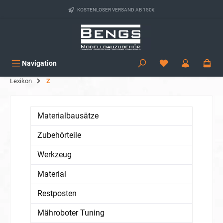
alt springen
KOSTENLOSER VERSAND AB 150€
Navigation
Lexikon
Z
Materialbausätze
Zubehörteile
Werkzeug
Material
Restposten
Mähroboter Tuning