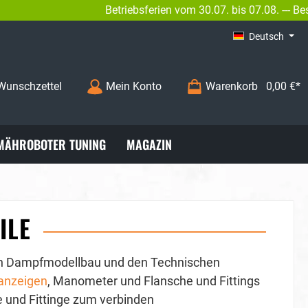
Betriebsferien vom 30.07. bis 07.08. --- Bestellungen s
02
INFO@BENGS-MODELLBAU.DE
Deutsch
Wunschzettel
Mein Konto
Warenkorb
0,00 €*
MÄHROBOTER TUNING
MAGAZIN
ILE
 den Dampfmodellbau und den Technischen
anzeigen
, Manometer und Flansche und Fittings
 und Fittinge zum verbinden