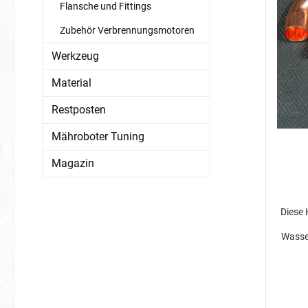
Flansche und Fittings
Zubehör Verbrennungsmotoren
Werkzeug
Material
Restposten
Mähroboter Tuning
Magazin
Diese 
Wasser
sowo
auch m
Für ge
wir un
Die F