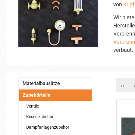
von
Kupf
Wir biet
Herstelle
Verbrenn
Verbrenn
verbaut.
Materialbausätze
Zubehörteile
Ventile
Kesselzubehör
Dampfanlagenzubehör