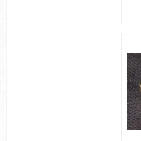
Ausp
weiter
90°-
Ku
ver
Pass
folgende
weich Kupferrohre ha
Stücke Die Fitting 90°-
folgende 
0,5mm Wa
1,0mm 
Neutrale F
4mm
5mm
schw
8mm
10mm
12mm