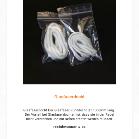
Glasfaserdocht
Glasfaserdocht Der Glasfaser Runddocht ist 1000mm lang.
Der Vorteil bei Glasfaserdochten ist, dass sie in der Regel
nicht verbrennen und nur selten ersetzt werden müssen.
Wir verwenden den Glasfaserdocht bei den Brennern für
Produktnummer:
4184
unsere Flammenfresser und Stirlingmotoren. Die Dochte
brennen mit Brennspiritus, Lampenöl oder Wachs. Im
Technischen Modellbau zum antreiben von