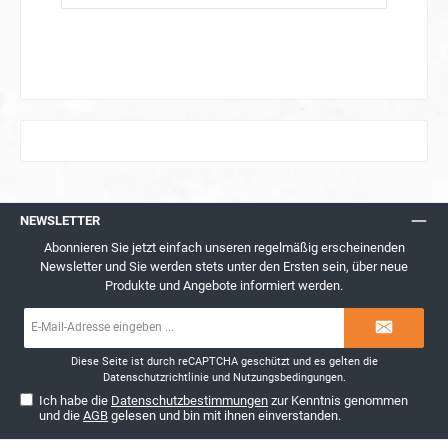
NEWSLETTER
Abonnieren Sie jetzt einfach unseren regelmäßig erscheinenden
Newsletter und Sie werden stets unter den Ersten sein, über neue
Produkte und Angebote informiert werden.
E-
Mail-
Adresse*
Diese Seite ist durch reCAPTCHA geschützt und es gelten die
Datenschutzrichtlinie
und
Nutzungsbedingungen
.
Ich habe die
Datenschutzbestimmungen
zur Kenntnis genommen
und die
AGB
gelesen und bin mit ihnen einverstanden.