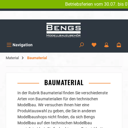
Betriebsferien vom 30.07. bis 07.08. 
alt springen
KOSTENLOSER VERSAND AB 150€
Navigation
Material
Baumaterial
BAUMATERIAL
In der Rubrik Baumaterial finden Sie verschiedenste
Arten von Baumaterialien für den technischen
Modellbau. Wir versuchen Ihnen hier eine
Produktauswahl zu geben, die Sie in anderen
Modellbaushops nicht finden, da sich Bengs
Modellbau auf den technischen Modellbau