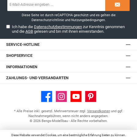
E-
Mail-
Adresse*
Diese Seite ist durch reCAPTCHA geschützt und es gelten die
Datenschutzrichtlinie
und
Nutzungsbedingungen
.
Ich habe die
Datenschutzbestimmungen
zur Kenntnis genommen
und die
AGB
gelesen und bin mit ihnen einverstanden.
SERVICE-HOTLINE
SHOPSERVICE
INFORMATIONEN
ZAHLUNGS- UND VERSANDARTEN
Facebook
Instagram
YouTube
Pinterest
* Alle Preise inkl. gesetzl. Mehrwertsteuer zzgl.
Versandkosten
und ggf.
Nachnahmegebühren, wenn nicht anders angegeben.
© 2026 Bengs-Modellbau - Alle Rechte vorbehalten.
Diese Website verwendet Cookies, um eine bestmögliche Erfahrung bieten zu können.