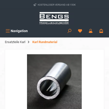
alt springen
KOSTENLOSER VERSAND AB 150€
Navigation
Ersatzteile Karl
Karl Rundmaterial
Bildergalerie überspringen