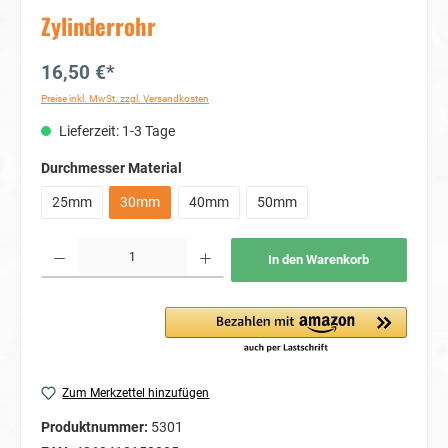
Zylinderrohr
16,50 €*
Preise inkl. MwSt. zzgl. Versandkosten
Lieferzeit: 1-3 Tage
auswählen
Durchmesser Material
25mm
30mm
40mm
50mm
Produkt Anzahl: Gib den gewünschten Wert ein oder benutze die Schaltflächen um die Anzahl
In den Warenkorb
Zum Merkzettel hinzufügen
Produktnummer:
5301