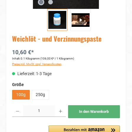
Weichlöt - und Verzinnungspaste
10,60 €*
Inhalt:
0.1 Kilogramm
(106,00 €* / 1 Kilogramm)
Preise inkl. MwSt. zzgl. Versandkosten
Lieferzeit: 1-3 Tage
auswählen
Größe
100g
250g
Produkt Anzahl: Gib den gewünschten Wert ein oder benutze die Schaltflächen um die Anzahl
In den Warenkorb