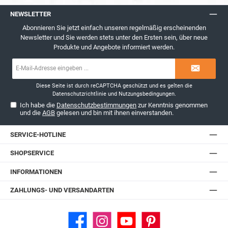
NEWSLETTER
Abonnieren Sie jetzt einfach unseren regelmäßig erscheinenden
Newsletter und Sie werden stets unter den Ersten sein, über neue
Produkte und Angebote informiert werden.
E-
Mail-
Adresse*
Diese Seite ist durch reCAPTCHA geschützt und es gelten die
Datenschutzrichtlinie
und
Nutzungsbedingungen
.
Ich habe die
Datenschutzbestimmungen
zur Kenntnis genommen
und die
AGB
gelesen und bin mit ihnen einverstanden.
SERVICE-HOTLINE
SHOPSERVICE
INFORMATIONEN
ZAHLUNGS- UND VERSANDARTEN
Facebook
Instagram
YouTube
Pinterest