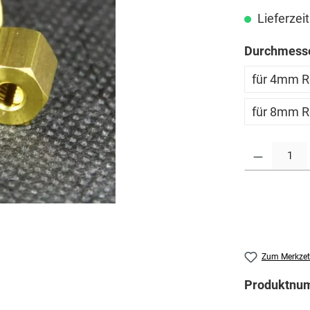
Lieferzeit
Durchmesse
für 4mm R
für 8mm R
Produkt Anzahl: G
Zum Merkzet
Produktnu