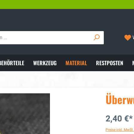
VERSAND MIT DHL
05722/8921
BEHÖRTEILE
WERKZEUG
MATERIAL
RESTPOSTEN
Überw
2,40 €*
Preise inkl. MwSt