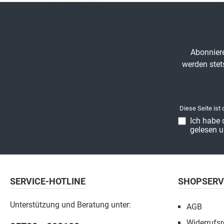
Konus-Einlötnippel. In den
Einlötnippel kann entweder
ein Messingrohr oder ein
Kupferrohr eingelötet werden
und anschließend mit der
Abonniere
Überwurfmutter an dem
Verschraubungskörper
werden stet
geschraubt werden. Die
Einschraubbare
Verschraubung gibt es für für
3mm, 4mm, 5mm oder 6mm
Rohr. Die Einschraub-
Diese Seite ist
Verbindung werden komplett
Ich habe 
aus Messing hergestellt und
gelesen u
dichten über einen Konus. Sie
finden ebenfalls bei uns im
Shop Lötanschlussmuffe in die
die Einschraub-Verbindungen
eingeschraubt werden können.
Passende Einlötnippel und Übe
SERVICE-HOTLINE
SHOPSERV
rwurfmuttern als Ersatzteil
finden Sie ebenfals in unserem
Unterstützung und Beratung unter:
Online Shop. Maße Einschraub-
AGB
Verschraubung für 3mm Rohr:
Widerrufsr
Länge mit Nippel:19mm