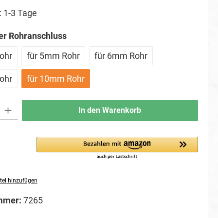
: 1-3 Tage
auswählen
r Rohranschluss
ohr
für 5mm Rohr
für 6mm Rohr
ohr
für 10mm Rohr
ib den gewünschten Wert ein oder benutze die Schaltflächen um die Anzahl zu erhö
In den Warenkorb
tel hinzufügen
mmer:
7265