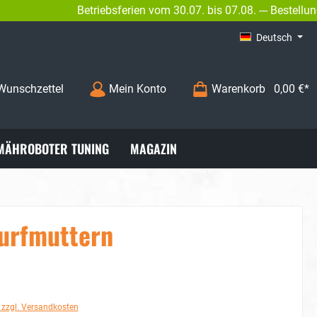
Betriebsferien vom 30.07. bis 07.08. --- Bestellungen 
02
INFO@BENGS-MODELLBAU.DE
Deutsch
Wunschzettel
Mein Konto
Warenkorb
0,00 €*
MÄHROBOTER TUNING
MAGAZIN
urfmuttern
. zzgl. Versandkosten