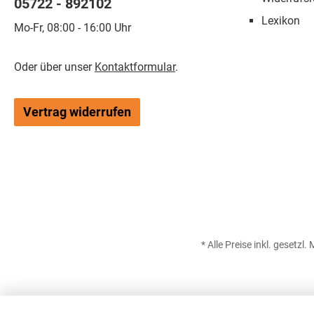
05722 - 892102
Schlüsselweite: 7mm Länge
Lexikon
ohne Nippel: 15mm
Mo-Fr, 08:00 - 16:00 Uhr
Einschraubgewinde: M5x0,5
Maße Einschraub-
Verschraubung für 4mm Rohr:
Oder über unser
Kontaktformular
.
Länge mit Nippel: 22mm
Schlüsselweite: 8mm Länge
ohne Nippel: 15mm
Vertrag widerrufen
Einschraubgewinde: M6x0,75
Maße Einschraub-
Verschraubung für 5mm Rohr:
Länge mit Nippel: 24mm
Schlüsselweite: 9mm Länge
ohne Nippel: 15mm
Einschraubgewinde: M6x0,75
Maße Einschraub-
Verschraubung für 6mm Rohr:
Länge mit Nippel: 28mm
Schlüsselweite: 10mm Länge
* Alle Preise inkl. gesetzl
ohne Nippel: 20mm
Einschraubgewinde: M8x0,75