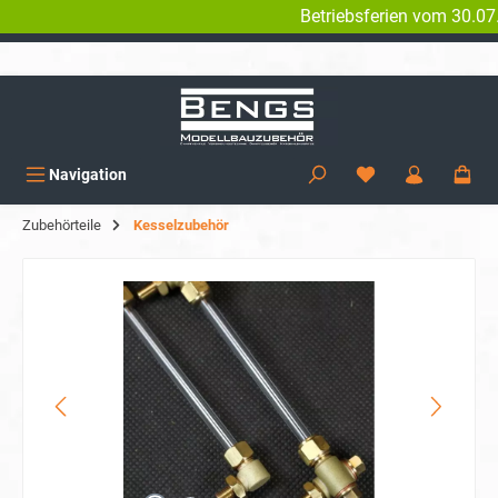
Betriebsferien vom 30.07. 
alt springen
KOSTENLOSER VERSAND AB 150€
Navigation
Zubehörteile
Kesselzubehör
Bildergalerie überspringen