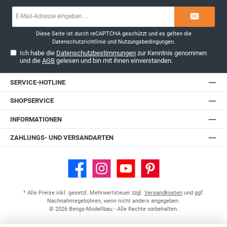
E-
Mail-
Adresse*
Diese Seite ist durch reCAPTCHA geschützt und es gelten die
Datenschutzrichtlinie
und
Nutzungsbedingungen
.
Ich habe die
Datenschutzbestimmungen
zur Kenntnis genommen
und die
AGB
gelesen und bin mit ihnen einverstanden.
SERVICE-HOTLINE
SHOPSERVICE
INFORMATIONEN
ZAHLUNGS- UND VERSANDARTEN
Facebook
Instagram
YouTube
Pinterest
* Alle Preise inkl. gesetzl. Mehrwertsteuer zzgl.
Versandkosten
und ggf.
Nachnahmegebühren, wenn nicht anders angegeben.
© 2026 Bengs-Modellbau - Alle Rechte vorbehalten.