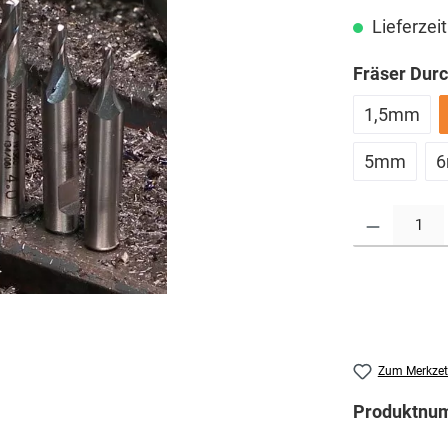
Lieferzeit
Fräser Dur
1,5mm
5mm
Produkt Anzahl: G
Zum Merkzet
Produktnu