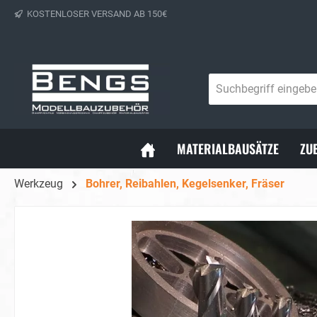
KOSTENLOSER VERSAND AB 150€
springen
Zur Hauptnavigation springen
MATERIALBAUSÄTZE
ZU
Werkzeug
Bohrer, Reibahlen, Kegelsenker, Fräser
Bildergalerie überspringen