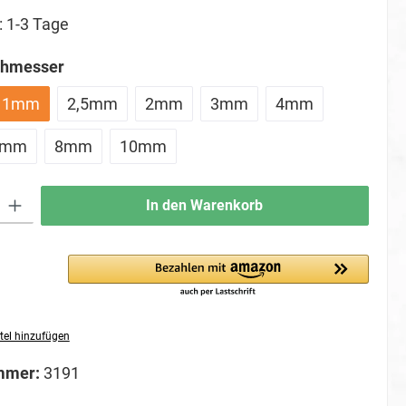
: 1-3 Tage
auswählen
chmesser
1mm
2,5mm
2mm
3mm
4mm
6mm
8mm
10mm
ib den gewünschten Wert ein oder benutze die Schaltflächen um die Anzahl zu erhö
In den Warenkorb
tel hinzufügen
mmer:
3191