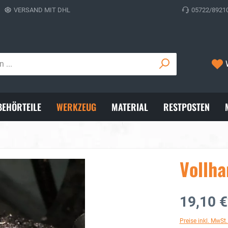
VERSAND MIT DHL
05722/8921
BEHÖRTEILE
WERKZEUG
MATERIAL
RESTPOSTEN
Vollha
19,10 €
Preise inkl. MwSt