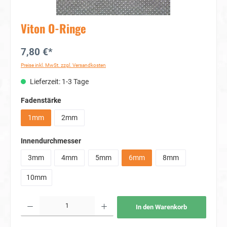
Viton O-Ringe
7,80 €*
Preise inkl. MwSt. zzgl. Versandkosten
Lieferzeit: 1-3 Tage
auswählen
Fadenstärke
1mm
2mm
auswählen
Innendurchmesser
3mm
4mm
5mm
6mm
8mm
10mm
Produkt Anzahl: Gib den gewünschten Wert ein oder benutze die Schaltflächen um die Anzahl
In den Warenkorb