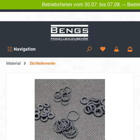
Betriebsferien vom 30.07. bis 07.08. --- Beste
alt springen
KOSTENLOSER VERSAND AB 150€
Navigation
Material
Dichtelemente
Bildergalerie überspringen