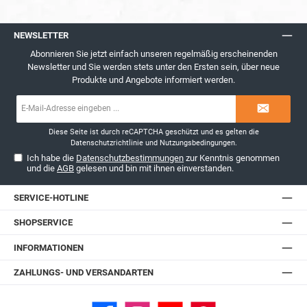
NEWSLETTER
Abonnieren Sie jetzt einfach unseren regelmäßig erscheinenden
Newsletter und Sie werden stets unter den Ersten sein, über neue
Produkte und Angebote informiert werden.
E-
Mail-
Adresse*
Diese Seite ist durch reCAPTCHA geschützt und es gelten die
Datenschutzrichtlinie
und
Nutzungsbedingungen
.
Ich habe die
Datenschutzbestimmungen
zur Kenntnis genommen
und die
AGB
gelesen und bin mit ihnen einverstanden.
SERVICE-HOTLINE
SHOPSERVICE
INFORMATIONEN
ZAHLUNGS- UND VERSANDARTEN