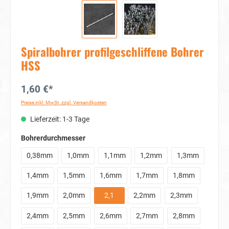
Spiralbohrer profilgeschliffene Bohrer
HSS
1,60 €*
Preise inkl. MwSt. zzgl. Versandkosten
Lieferzeit: 1-3 Tage
auswählen
Bohrerdurchmesser
0,38mm
1,0mm
1,1mm
1,2mm
1,3mm
1,4mm
1,5mm
1,6mm
1,7mm
1,8mm
1,9mm
2,0mm
2,1
2,2mm
2,3mm
2,4mm
2,5mm
2,6mm
2,7mm
2,8mm