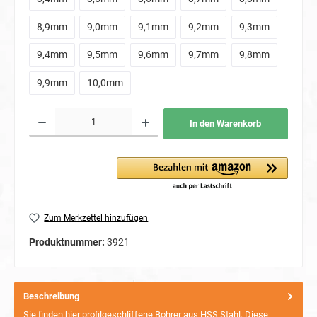
8,9mm
9,0mm
9,1mm
9,2mm
9,3mm
9,4mm
9,5mm
9,6mm
9,7mm
9,8mm
9,9mm
10,0mm
Produkt Anzahl: Gib den gewünschten Wert ein oder benutze die Schaltflächen um die Anzahl
In den Warenkorb
Zum Merkzettel hinzufügen
Produktnummer:
3921
Beschreibung
Sie finden hier profilgeschliffene Bohrer aus HSS Stahl. Diese