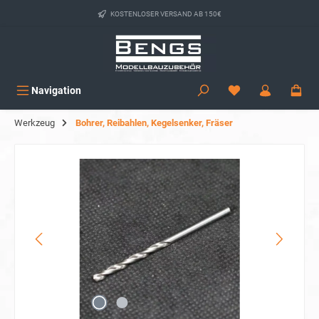
alt springen
KOSTENLOSER VERSAND AB 150€
Navigation
Werkzeug
Bohrer, Reibahlen, Kegelsenker, Fräser
Bildergalerie überspringen