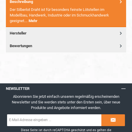
Beschreibung
Der Silberlot Draht ist für besonders feinste Lötstellen im
Modellbau, Handwerk, Industrie oder im Schmuckhandwerk
geeignet.…
Mehr
Hersteller
Bewertungen
NEWSLETTER
Abonnieren Sie jetzt einfach unseren regelmäßig erscheinenden
Newsletter und Sie werden stets unter den Ersten sein, über neue
Produkte und Angebote informiert werden.
E-
Mail-
Adresse*
Diese Seite ist durch reCAPTCHA geschützt und es gelten die