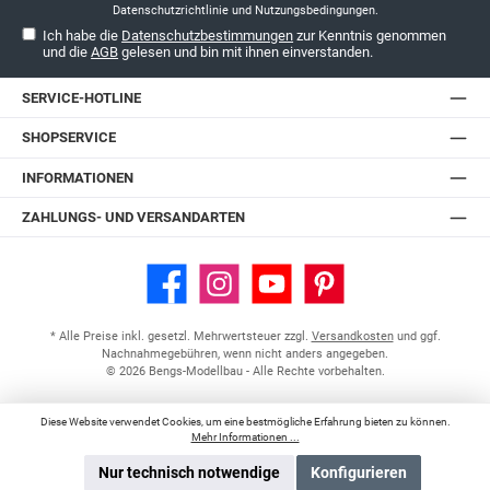
Datenschutzrichtlinie
und
Nutzungsbedingungen
.
Ich habe die
Datenschutzbestimmungen
zur Kenntnis genommen
und die
AGB
gelesen und bin mit ihnen einverstanden.
SERVICE-HOTLINE
SHOPSERVICE
INFORMATIONEN
ZAHLUNGS- UND VERSANDARTEN
Facebook
Instagram
YouTube
Pinterest
* Alle Preise inkl. gesetzl. Mehrwertsteuer zzgl.
Versandkosten
und ggf.
Nachnahmegebühren, wenn nicht anders angegeben.
© 2026 Bengs-Modellbau - Alle Rechte vorbehalten.
Diese Website verwendet Cookies, um eine bestmögliche Erfahrung bieten zu können.
Mehr Informationen ...
Nur technisch notwendige
Konfigurieren