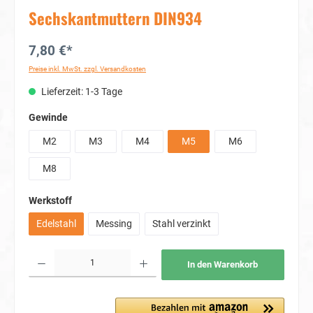
Sechskantmuttern DIN934
7,80 €*
Preise inkl. MwSt. zzgl. Versandkosten
Lieferzeit: 1-3 Tage
auswählen
Gewinde
M2
M3
M4
M5
M6
M8
auswählen
Werkstoff
Edelstahl
Messing
Stahl verzinkt
Produkt Anzahl: Gib den gewünschten Wert ein oder benutze die Schaltflächen um die Anzahl
In den Warenkorb