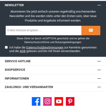
NEWSLETTER
Abonnieren Sie jetzt einfach unseren regelmäßig erscheinenden
Newsletter und Sie werden stets unter den Ersten sein, über neue
Produkte und Angebote informiert werden.
E-
Mail-
Adresse*
Diese Seite ist durch reCAPTCHA geschützt und es gelten die
Datenschutzrichtlinie
und
Nutzungsbedingungen
.
Ich habe die
Datenschutzbestimmungen
zur Kenntnis genommen
und die
AGB
gelesen und bin mit ihnen einverstanden.
SERVICE-HOTLINE
SHOPSERVICE
INFORMATIONEN
ZAHLUNGS- UND VERSANDARTEN
Facebook
Instagram
YouTube
Pinterest