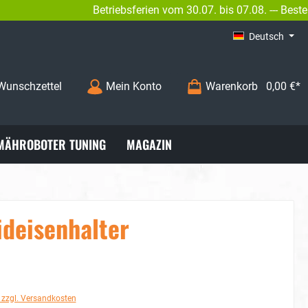
Betriebsferien vom 30.07. bis 07.08. --- Bestell
02
INFO@BENGS-MODELLBAU.DE
Deutsch
Wunschzettel
Mein Konto
Warenkorb
0,00 €*
MÄHROBOTER TUNING
MAGAZIN
deisenhalter
. zzgl. Versandkosten