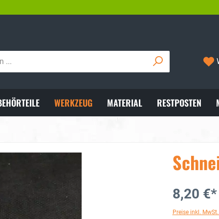
VERSAND MIT DHL
05722/8921
BEHÖRTEILE
WERKZEUG
MATERIAL
RESTPOSTEN
Schnei
8,20 €*
Preise inkl. MwSt