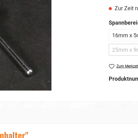
Zur Zeit n
Spannberei
16mm x 
25mm x 
(Die
Zum Merkzet
Produktnu
nhalter"