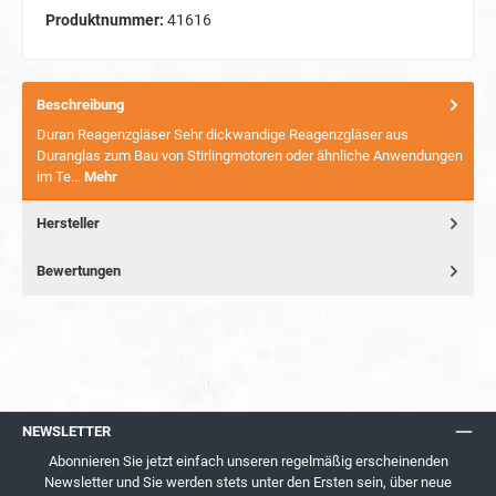
Produktnummer:
41616
Beschreibung
Duran Reagenzgläser Sehr dickwandige Reagenzgläser aus
Duranglas zum Bau von Stirlingmotoren oder ähnliche Anwendungen
im Te…
Mehr
Hersteller
Bewertungen
NEWSLETTER
Abonnieren Sie jetzt einfach unseren regelmäßig erscheinenden
Newsletter und Sie werden stets unter den Ersten sein, über neue