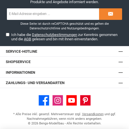
Produkte und Angebote informiert werden.
E-
Mail-
Adresse*
Diese Seite ist durch reCAPTCHA geschützt und es gelten die
Datenschutzrichtlinie
und
Nutzungsbedingungen
.
Ich habe die
Datenschutzbestimmungen
zur Kenntnis genommen
und die
AGB
gelesen und bin mit ihnen einverstanden.
SERVICE-HOTLINE
SHOPSERVICE
INFORMATIONEN
ZAHLUNGS- UND VERSANDARTEN
Facebook
Instagram
YouTube
Pinterest
* Alle Preise inkl. gesetzl. Mehrwertsteuer zzgl.
Versandkosten
und ggf.
Nachnahmegebühren, wenn nicht anders angegeben.
© 2026 Bengs-Modellbau - Alle Rechte vorbehalten.