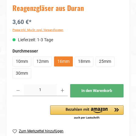
Reagenzgläser aus Duran
3,60 €*
Preise inkl. MwSt. zzgl. Versandkosten
Lieferzeit: 1-3 Tage
auswählen
Durchmesser
10mm
12mm
16mm
18mm
25mm
30mm
Produkt Anzahl: Gib den gewünschten Wert ein oder benutze die Schaltflächen um die Anzahl
In den Warenkorb
Zum Merkzettel hinzufügen