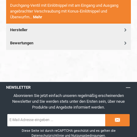
Durchgang-Ventil mit Einlötnippel mit am Eingang und Ausgang
angebrachter Verschraubung mit Konus-Einlötnippel und
Überwurfm…
Mehr
Hersteller
Bewertungen
NEWSLETTER
Abonnieren Sie jetzt einfach unseren regelmäßig erscheinenden
Newsletter und Sie werden stets unter den Ersten sein, über neue
Produkte und Angebote informiert werden.
E-
Mail-
Adresse*
Diese Seite ist durch reCAPTCHA geschützt und es gelten die
Datenschutzrichtlinie
und
Nutzungsbedingungen
.