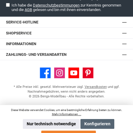
Ich habe die
Datenschutzbestimmungen
zur Kenntnis genommen
und die
AGB
gelesen und bin mit ihnen einverstanden.
SERVICE-HOTLINE
SHOPSERVICE
INFORMATIONEN
ZAHLUNGS- UND VERSANDARTEN
Facebook
Instagram
YouTube
Pinterest
* Alle Preise inkl. gesetzl. Mehrwertsteuer zzgl.
Versandkosten
und ggf.
Nachnahmegebühren, wenn nicht anders angegeben.
© 2026 Bengs-Modellbau - Alle Rechte vorbehalten.
Diese Website verwendet Cookies, um eine bestmögliche Erfahrung bieten zu können.
Mehr Informationen ...
Nur technisch notwendige
Konfigurieren