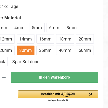
: 1-3 Tage
auswählen
r Material
3mm
4mm
5mm
6mm
8mm
12mm
14mm
16mm
18mm
20mm
26mm
30mm
35mm
40mm
50mm
ick
Spar-Set dünn
ib den gewünschten Wert ein oder benutze die Schaltflächen um die Anzahl zu erhö
In den Warenkorb