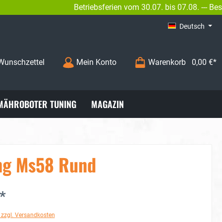
Betriebsferien vom 30.07. bis 07.08. --- Bestellun
02
INFO@BENGS-MODELLBAU.DE
Deutsch
Wunschzettel
Mein Konto
Warenkorb
0,00 €*
MÄHROBOTER TUNING
MAGAZIN
ng Ms58 Rund
*
. zzgl. Versandkosten