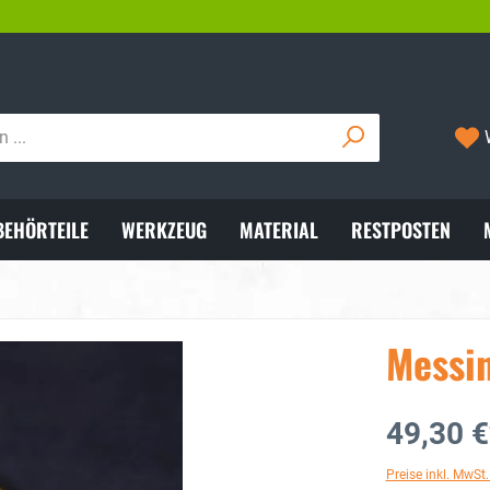
VERSAND MIT DHL
05722/8921
BEHÖRTEILE
WERKZEUG
MATERIAL
RESTPOSTEN
Messi
49,30 €
Preise inkl. MwSt