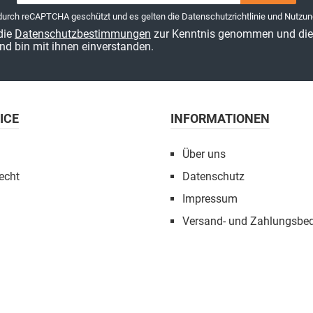
Adresse*
 durch reCAPTCHA geschützt und es gelten die
Datenschutzrichtlinie
und
Nutzun
die
Datenschutzbestimmungen
zur Kenntnis genommen und di
nd bin mit ihnen einverstanden.
ICE
INFORMATIONEN
Über uns
echt
Datenschutz
Impressum
Versand- und Zahlungsbe