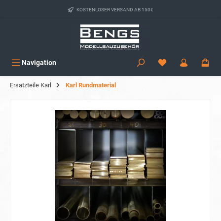
alt springen
KOSTENLOSER VERSAND AB 150€
Navigation
Ersatzteile Karl
Karl Rundmaterial
Bildergalerie überspringen