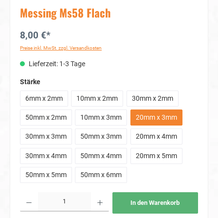
Messing Ms58 Flach
8,00 €*
Preise inkl. MwSt. zzgl. Versandkosten
Lieferzeit: 1-3 Tage
auswählen
Stärke
6mm x 2mm
10mm x 2mm
30mm x 2mm
50mm x 2mm
10mm x 3mm
20mm x 3mm
30mm x 3mm
50mm x 3mm
20mm x 4mm
30mm x 4mm
50mm x 4mm
20mm x 5mm
50mm x 5mm
50mm x 6mm
Produkt Anzahl: Gib den gewünschten Wert ein oder benutze die Schaltflächen um die Anzahl
In den Warenkorb