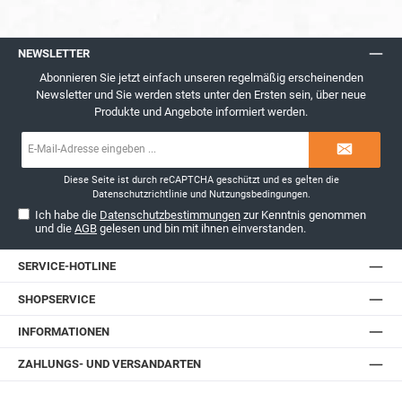
NEWSLETTER
Abonnieren Sie jetzt einfach unseren regelmäßig erscheinenden
Newsletter und Sie werden stets unter den Ersten sein, über neue
Produkte und Angebote informiert werden.
E-
Mail-
Adresse*
Diese Seite ist durch reCAPTCHA geschützt und es gelten die
Datenschutzrichtlinie
und
Nutzungsbedingungen
.
Ich habe die
Datenschutzbestimmungen
zur Kenntnis genommen
und die
AGB
gelesen und bin mit ihnen einverstanden.
SERVICE-HOTLINE
SHOPSERVICE
INFORMATIONEN
ZAHLUNGS- UND VERSANDARTEN