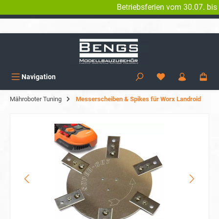
Betriebsferien vom 30.07. bis 07.0
alt springen
KOSTENLOSER VERSAND AB 150€
Navigation
Mähroboter Tuning
Messerscheiben & Spikes für Worx Landroid
Bildergalerie überspringen