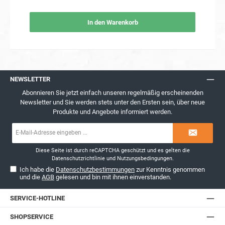
Unsere Spikes reduzieren Fehler und Ausfälle beim Betrieb des
Rasenroboters und sorgen für einen gesünderen und schöneren
Rasen. Selbst bei schwierigen Bedingungen, wie hohem oder
In den Warenkorb
nassem Gras, sorgt die verbesserte Traktion für einen
reibungslosen Betrieb und weniger Stress für Sie. Die Vorteile auf
einen Blick Hohe Traktion: Verhindert das Festfahren und schützt
Ihren Rasen. Weniger Fehler: Spikes sorgen für weniger Ausfälle
und effizientere Arbeit. Edelstahl: Langlebig, rostfrei und robust.
Weniger Stress: Reduziert die Häufigkeit von Störungen und sorgt
für einen schöneren Rasen. Optimieren Sie die Leistung Ihres
Landroid Mähroboters mit diesen Edelstahl-Spikes – für einen
NEWSLETTER
besseren Rasen und weniger Ärger beim Mähen!
Abonnieren Sie jetzt einfach unseren regelmäßig erscheinenden
Newsletter und Sie werden stets unter den Ersten sein, über neue
Produkte und Angebote informiert werden.
E-
Mail-
Adresse*
Diese Seite ist durch reCAPTCHA geschützt und es gelten die
Datenschutzrichtlinie
und
Nutzungsbedingungen
.
Ich habe die
Datenschutzbestimmungen
zur Kenntnis genommen
und die
AGB
gelesen und bin mit ihnen einverstanden.
SERVICE-HOTLINE
SHOPSERVICE