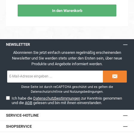
In den Warenkorb
NEWSLETTER
Abonnieren Sie jetzt einfach unseren regelmäßig erscheinenden
mm. Ver
Newsletter und Sie werden stets unter den Ersten sein, über neue
Produkte und Angebote informiert werden.
E-
Mail-
Adresse*
Diese Seite ist durch reCAPTCHA geschützt und es gelten die
Datenschutzrichtlinie
und
Nutzungsbedingungen
.
Ich habe die
Datenschutzbestimmungen
zur Kenntnis genommen
und die
AGB
gelesen und bin mit ihnen einverstanden.
SERVICE-HOTLINE
SHOPSERVICE