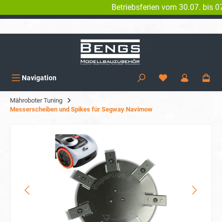
Betriebsferien vom 30.07. bis 07.
alt springen
KOSTENLOSER VERSAND AB 150€
Navigation
Mähroboter Tuning
Messerscheiben und Spikes für Segway Navimow
Bildergalerie überspringen