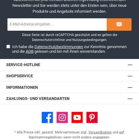
Newsletter und Sie werden stets unter den Ersten sein, über neue
Produkte und Angebote informiert werden.
E-
Mail-
Adresse*
Diese Seite ist durch reCAPTCHA geschützt und es gelten die
Datenschutzrichtlinie
und
Nutzungsbedingungen
.
Ich habe die
Datenschutzbestimmungen
zur Kenntnis genommen
und die
AGB
gelesen und bin mit ihnen einverstanden.
SERVICE-HOTLINE
SHOPSERVICE
INFORMATIONEN
ZAHLUNGS- UND VERSANDARTEN
Facebook
Instagram
YouTube
Pinterest
* Alle Preise inkl. gesetzl. Mehrwertsteuer zzgl.
Versandkosten
und ggf.
Nachnahmegebühren, wenn nicht anders angegeben.