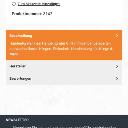
Zum Merkzettel hinzufügen
Produktnummer:
3142
Beschreibung
Handentgrater klein Handentgrater Griff mit drehbar gelagerten,
auswechselbaren Klingen. Einfachste Handhabung, die Klinge d…
Mehr
Hersteller
Bewertungen
NEWSLETTER
Abonnieren Sie jetzt einfach unseren regelmäßig erscheinenden