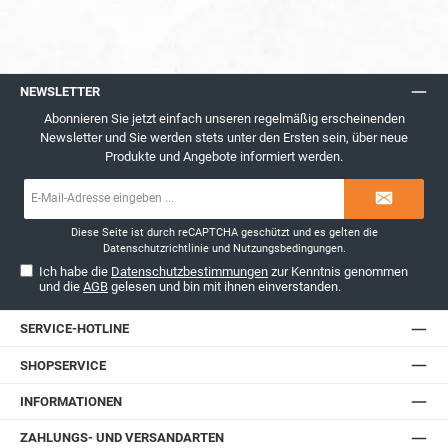
NEWSLETTER
Abonnieren Sie jetzt einfach unseren regelmäßig erscheinenden
Newsletter und Sie werden stets unter den Ersten sein, über neue
Produkte und Angebote informiert werden.
E-
Mail-
Adresse*
Diese Seite ist durch reCAPTCHA geschützt und es gelten die
Datenschutzrichtlinie
und
Nutzungsbedingungen
.
Ich habe die
Datenschutzbestimmungen
zur Kenntnis genommen
und die
AGB
gelesen und bin mit ihnen einverstanden.
SERVICE-HOTLINE
SHOPSERVICE
INFORMATIONEN
ZAHLUNGS- UND VERSANDARTEN