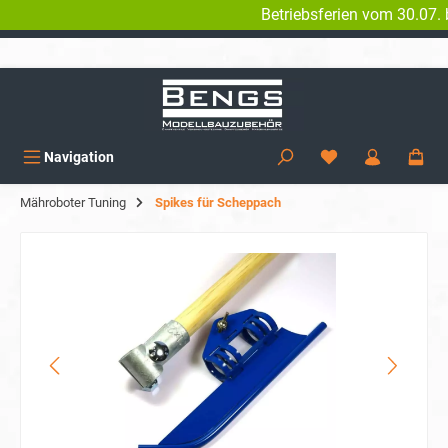
Betriebsferien vom 30.07. bi
alt springen
KOSTENLOSER VERSAND AB 150€
Navigation
Mähroboter Tuning
Spikes für Scheppach
Bildergalerie überspringen