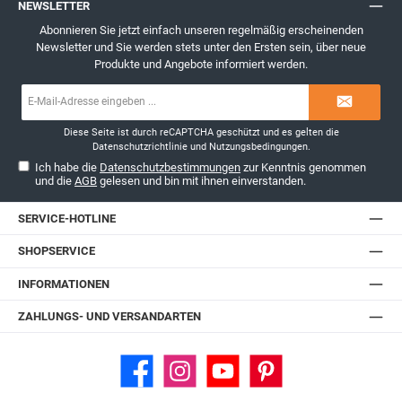
NEWSLETTER
Abonnieren Sie jetzt einfach unseren regelmäßig erscheinenden
Newsletter und Sie werden stets unter den Ersten sein, über neue
Produkte und Angebote informiert werden.
E-
Mail-
Adresse*
Diese Seite ist durch reCAPTCHA geschützt und es gelten die
Datenschutzrichtlinie
und
Nutzungsbedingungen
.
Ich habe die
Datenschutzbestimmungen
zur Kenntnis genommen
und die
AGB
gelesen und bin mit ihnen einverstanden.
SERVICE-HOTLINE
SHOPSERVICE
INFORMATIONEN
ZAHLUNGS- UND VERSANDARTEN
Facebook
Instagram
YouTube
Pinterest