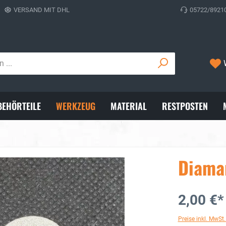
VERSAND MIT DHL
05722/8921
BEHÖRTEILE
WERKZEUG
MATERIAL
RESTPOSTEN
Diama
2,00 €*
Preise inkl. MwSt