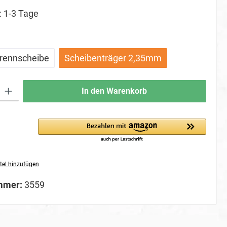
: 1-3 Tage
ählen
rennscheibe
Scheibenträger 2,35mm
ib den gewünschten Wert ein oder benutze die Schaltflächen um die Anzahl zu erhö
In den Warenkorb
tel hinzufügen
mmer:
3559