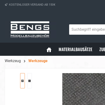
KOSTENLOSER VERSAND AB 150€
springen
Zur Hauptnavigation springen
MATERIALBAUSÄTZE
ZU
Werkzeug
Werkzeuge
Bildergalerie überspringen